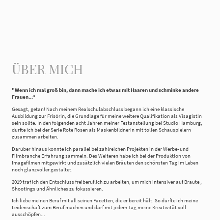
ÜBER MICH
"Wenn ich mal groß bin, dann mache ich etwas mit Haaren und schminke andere
Frauen...“
Gesagt, getan! Nach meinem Realschulabschluss begann ich eine klassische
Ausbildung zur Frisörin, die Grundlage für meine weitere Qualifikation als Visagistin
sein sollte. In den folgenden acht Jahren meiner Festanstellung bei Studio Hamburg,
durfte ich bei der Serie Rote Rosen als Maskenbildnerin mit tollen Schauspielern
zusammen arbeiten.
Darüber hinaus konnte ich parallel bei zahlreichen Projekten in der Werbe- und
Filmbranche Erfahrung sammeln. Des Weiteren habe ich bei der Produktion von
Imagefilmen mitgewirkt und zusätzlich vielen Bräuten den schönsten Tag im Leben
noch glanzvoller gestaltet.
2019 traf ich den Entschluss freiberuflich zu arbeiten, um mich intensiver auf Bräute ,
Shootings und Ähnliches zu fokussieren.
Ich liebe meinen Beruf mit all seinen Facetten, die er bereit hält. So durfte ich meine
Leidenschaft zum Beruf machen und darf mit jedem Tag meine Kreativität voll
ausschöpfen...